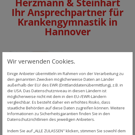
Herzmann & Steinhart
Ihr Ansprechpartner für
Krankengymnastik in
Hannover
Bei Herzmann &
Wir verwenden Cookies.
Steinhart sind Sie
richtig! Herzmann &
Einige Anbieter übermitteln im Rahmen von der Verarbeitung zu
Steinhart aus
den genannten Zwecken möglicherweise Daten an Länder
Hannover ist der
außerhalb der EU/ des EWR (Drittlanddatenübermittlung), z.B. in
Anbieter Ihres
die USA. Das Datenschutzniveau in diesen Ländern ist
möglicherweise nicht mit dem in den EU-/EWR-Ländern
Vertrauens. Weitere
vergleichbar. Es besteht daher ein erhöhtes Risiko, dass
Informationen über
staatliche Behörden auf diese Daten zugreifen können. Weitere
unser
Informationen zu Sicherheitsgarantien finden Sie in den
Leistungsangebot
Datenschutzrichtlinien des jeweiligen Anbieters.
erfahren Sie gerne in
Indem Sie auf „ALLE ZULASSEN" klicken, stimmen Sie sowohl dem
einem persönlichen