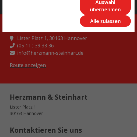
Auswahl
übernehmen
Alle zulassen
Herzmann & Steinhart
Lister Platz 1, 30163 Hannover
(05 11 ) 39 33 36
info@herzmann-steinhart.de
Route anzeigen
Herzmann & Steinhart
Lister Platz 1
30163 Hannover
Kontaktieren Sie uns