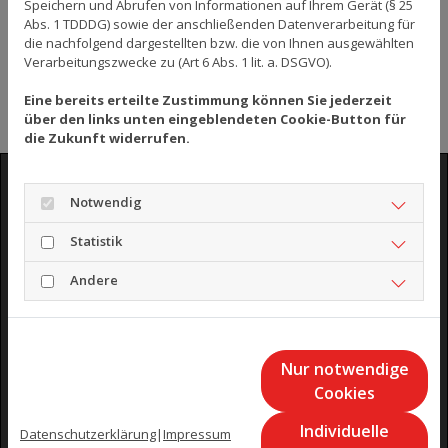
Speichern und Abrufen von Informationen auf Ihrem Gerät (§ 25
Kontakt. Herzmann &
Abs. 1 TDDDG) sowie der anschließenden Datenverarbeitung für
die nachfolgend dargestellten bzw. die von Ihnen ausgewählten
Steinhart aus
Verarbeitungszwecke zu (Art 6 Abs. 1 lit. a. DSGVO).
Hannover freut sich
auf Sie.
Eine bereits erteilte Zustimmung können Sie jederzeit
über den links unten eingeblendeten Cookie-Button für
die Zukunft widerrufen.
Notwendig
Google Maps inaktiv
Statistik
Aufgrund Ihrer Cookie-Einstellungen
Andere
kann dieses Modul nicht geladen werden.
Wenn Sie dieses Modul sehen möchten,
passen Sie bitte Ihre Cookie-
Einstellungen entsprechend an.
Nur notwendige
Cookies
Cookie Einstellungen
Individuelle
Datenschutzerklärung
|
Impressum